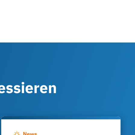
ressieren
News