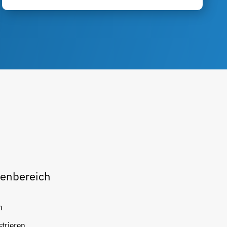
enbereich
n
strieren