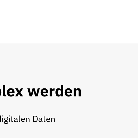
n
lex werden
igitalen Daten