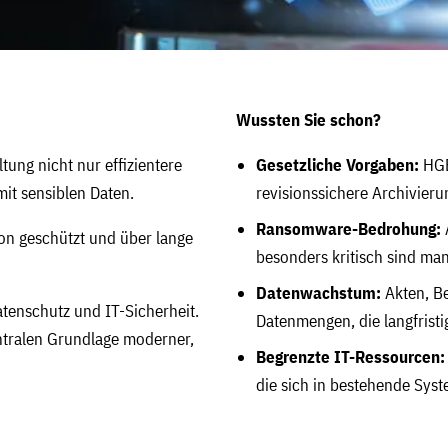
Wussten Sie schon?
tung nicht nur effizientere
Gesetzliche Vorgaben:
HGB
it sensiblen Daten.
revisionssichere Archivieru
Ransomware-Bedrohung:
ion geschützt und über lange
besonders kritisch sind man
Datenwachstum:
Akten, Be
atenschutz und IT-Sicherheit.
Datenmengen, die langfrist
ntralen Grundlage moderner,
Begrenzte IT-Ressourcen:
die sich in bestehende Syst